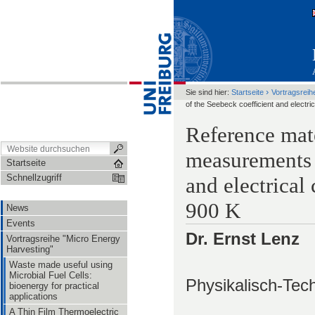
›
Sie sind hier:
Startseite
Vortragsreih
of the Seebeck coefficient and electri
Reference mate
measurements 
Startseite
Schnellzugriff
and electrical
900 K
News
Events
Dr. Ernst Lenz
Vortragsreihe "Micro Energy
Harvesting"
Waste made useful using
Microbial Fuel Cells:
Physikalisch-Tech
bioenergy for practical
applications
A Thin Film Thermoelectric