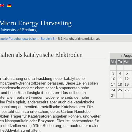
Micro Energy Harvesting
University of Freiburg
›
›
tuelle Forschungsarbeiten
Bereich B
B.1 Nanohybridmaterialien als
alien als katalytische Elektroden
«
Augu
Mo
Tu
We
3
4
5
er Erforschung und Entwicklung neuer katalytischer
10
11
12
mpartment-Brennstoffzellen befassen. Diese Zellen sollen
17
18
19
orhandensein anderer chemischer Komponenten hohe
24
25
26
n und hohe Standfestigkeit besitzen. Das soll durch
31
ialien realisiert werden, wobei einerseits der hohe
ne Rolle spielt, andererseits aber auch die katalytische
 nanokompartimentierte metallische Katalysatoren. Die
g besteht darin zu erforschen, ob es Carbon-Nanotube-
tabilen Träger für Katalysatoren abgeben können, und weiter
hen Nanopartikeln oder Enzymen. Dies ist insbesondere für
nnstoffzellen von größter Bedeutung, um auch unter realen
e Aktivität zu erhalten.