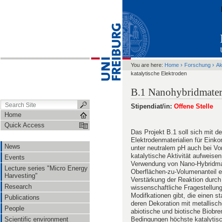
›
›
You are here:
Home
Forschung
Ak
katalytische Elektroden
B.1 Nanohybridmateri
Stipendiat/in:
Offene Stelle
Home
Quick Access
Das Projekt B.1 soll sich mit d
Elektrodenmaterialien für Einko
News
unter neutralem pH auch bei V
katalytische Aktivität aufweise
Events
Verwendung von Nano-Hybridmater
Lecture series "Micro Energy
Oberflächen-zu-Volumenanteil ei
Harvesting"
Verstärkung der Reaktion durch
Research
wissenschaftliche Fragestellun
Modifkationen gibt, die einen s
Publications
deren Dekoration mit metallisc
People
abiotische und biotische Biobre
Bedingungen höchste katalytisch
Scientific environment