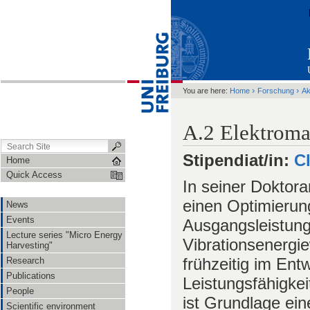
›
›
You are here:
Home
Forschung
Ak
A.2 Elektroma
Stipendiat/in:
C
Home
Quick Access
In seiner Doktora
einen Optimierun
News
Events
Ausgangsleistung
Lecture series "Micro Energy
Vibrationsenergie
Harvesting"
frühzeitig im Ent
Research
Publications
Leistungsfähigke
People
ist Grundlage ein
Scientific environment