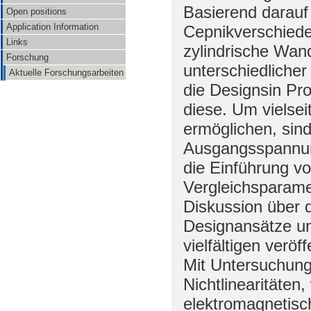
Basierend darauf 
Open positions
Application Information
Cepnikverschiede
Links
zylindrische Wan
Forschung
unterschiedlicher
Aktuelle Forschungsarbeiten
die Designsin Pro
diese. Um vielse
ermöglichen, sin
Ausgangsspannun
die Einführung v
Vergleichsparam
Diskussion über 
Designansätze un
vielfältigen veröf
Mit Untersuchung
Nichtlinearitäten,
elektromagnetisc